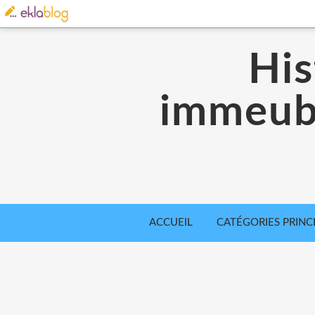
His
immeubl
ACCUEIL
CATÉGORIES PRINC