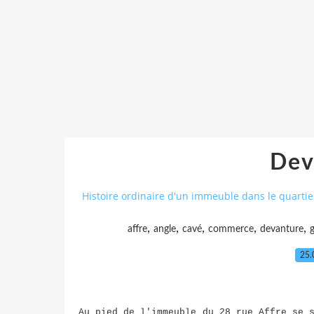
Dev
Histoire ordinaire d'un immeuble dans le quartier
,
,
,
,
,
affre
angle
cavé
commerce
devanture
g
25.
Au pied de l'immeuble du 28 rue Affre se 