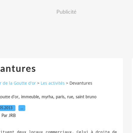
Publicité
antures
 de la Goutte d'or
>
Les activités
>
Devantures
,
,
,
,
,
outte d'or
immeuble
myrha
paris
rue
saint bruno
05.2013
…
Par JRB
situent deux locaux commerciaux. Celui à droite de