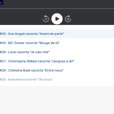
#30 : Eve Angeli raconte "Avant de partir"
#29 : MC Solaar raconte "Bouge de là"
28 : Lorie raconte "Je vais vite"
#27 : Christophe Willem raconte "Jacques a dit"
#26 : Chimène Badi raconte "Entre nous"
#25 : Indochine raconte "3e sexe"
#24 : Zaho raconte "C'est chelou"
#23 : Patrick Bruel raconte "Au café des délices"
#22 : Kyo raconte "Le chemin"