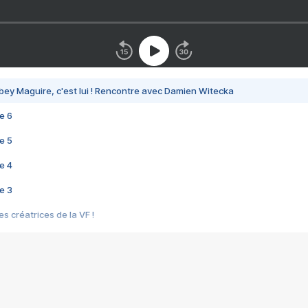
bey Maguire, c'est lui ! Rencontre avec Damien Witecka
e 6
e 5
e 4
e 3
s créatrices de la VF !
e 2
e 1
e Mektoub My Love arrive enfin ! Rencontre avec Shaïn Boumedine et Sal