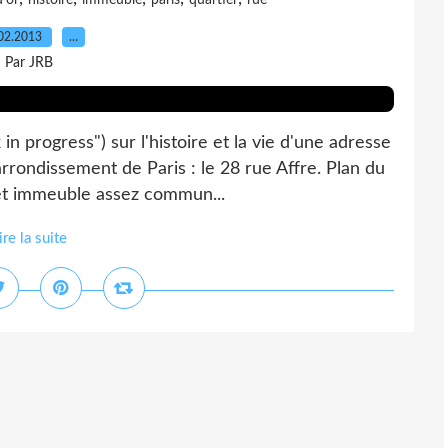
'or
histoire
immeuble
paris
quartier
rue
02.2013
…
Par JRB
n progress") sur l'histoire et la vie d'une adresse
arrondissement de Paris : le 28 rue Affre. Plan du
Cet immeuble assez commun...
ire la suite