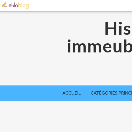
His
immeubl
ACCUEIL
CATÉGORIES PRINC