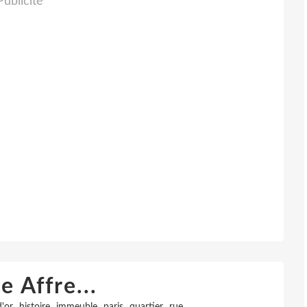
Publicité
e Affre...
,
,
,
,
,