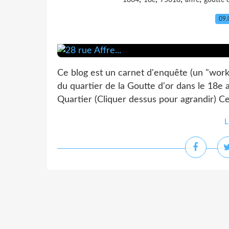
1864
18e
75018
affre
goutte d
09.
Ce blog est un carnet d'enquête (un "work i
du quartier de la Goutte d'or dans le 18e 
Quartier (Cliquer dessus pour agrandir) 
L