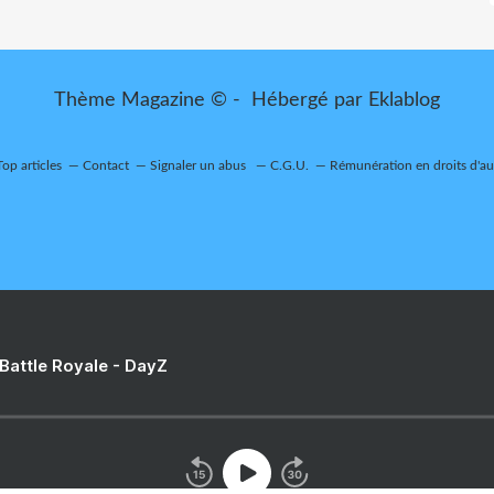
Thème Magazine © - Hébergé par
Eklablog
Top articles
Contact
Signaler un abus
C.G.U.
Rémunération en droits d'au
 Battle Royale - DayZ