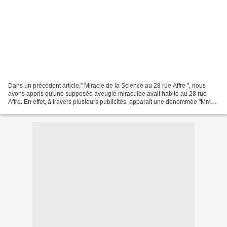
Dans un précédent article," Miracle de la Science au 28 rue Affre ", nous
avons appris qu'une supposée aveugle miraculée avait habité au 28 rue
Affre. En effet, à travers plusieurs publicités, apparaît une dénommée "Mme
Vanse" domiciliée précisément au...