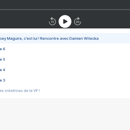
bey Maguire, c'est lui ! Rencontre avec Damien Witecka
e 6
e 5
e 4
e 3
s créatrices de la VF !
e 2
e 1
e Mektoub My Love arrive enfin ! Rencontre avec Shaïn Boumedine et Sal