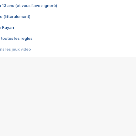
 a 13 ans (et vous l'avez ignoré)
e (littéralement)
im Rayan
 toutes les règles
s les jeux vidéo
us choquant de Rockstar ? - Le scandale BULLY
e plus moche de Steam
du RÊVE tourne au CAUCHEMAR
pendant 8 heures
it… à tort
umiliés par un jeu vidéo
ire - Final Fantasy 8