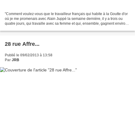
"Comment voulez-vous que le travailleur français qui habite à la Goutte d'or
où je me promenais avec Alain Juppé la semaine dernière, il y a trois ou
quatre jours, qui travaille avec sa femme et qui, ensemble, gagnent environ
15 000 francs, et qui voit...
28 rue Affre...
Publié le 09/02/2013 à 13:58
Par
JRB