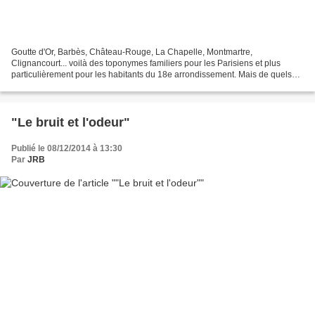
Goutte d'Or, Barbès, Château-Rouge, La Chapelle, Montmartre,
Clignancourt... voilà des toponymes familiers pour les Parisiens et plus
particulièrement pour les habitants du 18e arrondissement. Mais de quels
lieux parlons-nous exactement ? Entre les délimitations...
"Le bruit et l'odeur"
Publié le 08/12/2014 à 13:30
Par
JRB