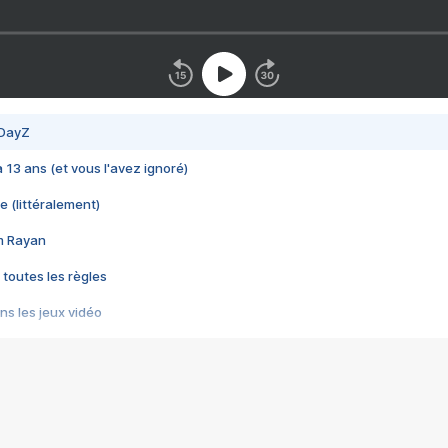
 DayZ
 a 13 ans (et vous l'avez ignoré)
e (littéralement)
im Rayan
 toutes les règles
s les jeux vidéo
us choquant de Rockstar ? - Le scandale BULLY
e plus moche de Steam
du RÊVE tourne au CAUCHEMAR