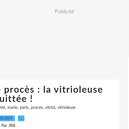
Publicité
 procès : la vitrioleuse
uittée !
,
,
,
,
,
iel
marie
paris
proces
vitriol
vitrioleuse
03.2013
…
Par JRB