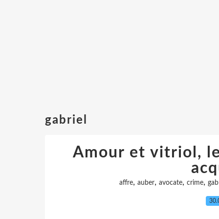
gabriel
Amour et vitriol, le
acq
,
,
,
,
affre
auber
avocate
crime
gabr
30.