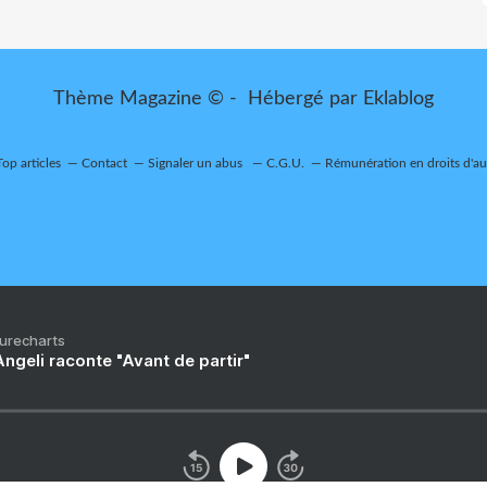
Thème Magazine © - Hébergé par
Eklablog
Top articles
Contact
Signaler un abus
C.G.U.
Rémunération en droits d'au
Purecharts
ngeli raconte "Avant de partir"