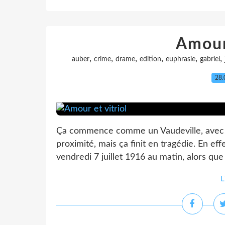
Amour 
,
,
,
,
,
,
auber
crime
drame
edition
euphrasie
gabriel
28.
Ça commence comme un Vaudeville, avec 
proximité, mais ça finit en tragédie. En effe
vendredi 7 juillet 1916 au matin, alors que 
L