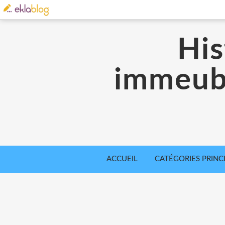
His
immeubl
ACCUEIL
CATÉGORIES PRINC