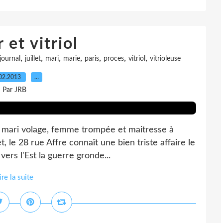
et vitriol
,
,
,
,
,
,
,
journal
juillet
mari
marie
paris
proces
vitriol
vitrioleuse
02.2013
…
Par JRB
mari volage, femme trompée et maitresse à
t, le 28 rue Affre connaît une bien triste affaire le
vers l'Est la guerre gronde...
ire la suite