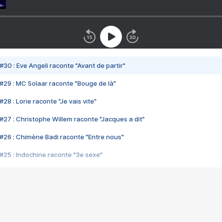
#30 : Eve Angeli raconte "Avant de partir"
#29 : MC Solaar raconte "Bouge de là"
28 : Lorie raconte "Je vais vite"
#27 : Christophe Willem raconte "Jacques a dit"
#26 : Chimène Badi raconte "Entre nous"
#25 : Indochine raconte "3e sexe"
#24 : Zaho raconte "C'est chelou"
#23 : Patrick Bruel raconte "Au café des délices"
#22 : Kyo raconte "Le chemin"