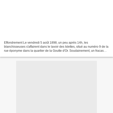
Effondrement Le vendredi 5 août 1898, un peu après 14h, les
blanchisseuses s'affairent dans le lavoir des Islettes, situé au numéro 9 de la
rue éponyme dans la quartier de la Goutte d'Or. Soudainement, un fracas
énorme se fait entendre : les trois grosses...