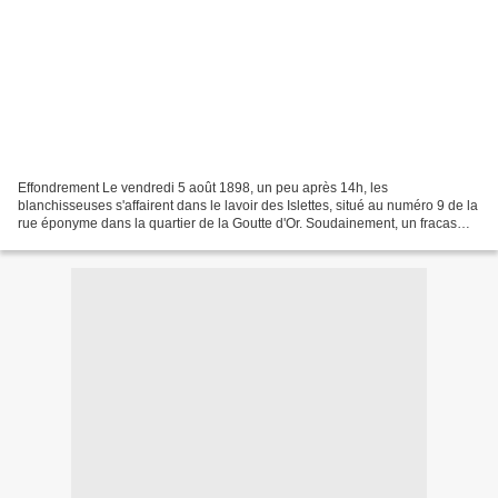
Effondrement Le vendredi 5 août 1898, un peu après 14h, les
blanchisseuses s'affairent dans le lavoir des Islettes, situé au numéro 9 de la
rue éponyme dans la quartier de la Goutte d'Or. Soudainement, un fracas
énorme se fait entendre : les trois grosses...