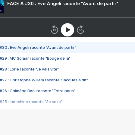
FACE A #30 : Eve Angeli raconte "Avant de partir"
#30 : Eve Angeli raconte "Avant de partir"
#29 : MC Solaar raconte "Bouge de là"
28 : Lorie raconte "Je vais vite"
#27 : Christophe Willem raconte "Jacques a dit"
#26 : Chimène Badi raconte "Entre nous"
#25 : Indochine raconte "3e sexe"
#24 : Zaho raconte "C'est chelou"
#23 : Patrick Bruel raconte "Au café des délices"
#22 : Kyo raconte "Le chemin"