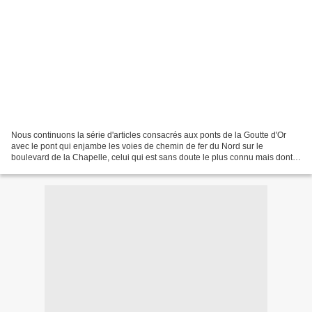
Nous continuons la série d'articles consacrés aux ponts de la Goutte d'Or
avec le pont qui enjambe les voies de chemin de fer du Nord sur le
boulevard de la Chapelle, celui qui est sans doute le plus connu mais dont
en général on ignore le nom: le pont...