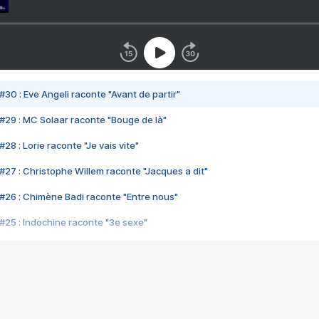
#30 : Eve Angeli raconte "Avant de partir"
#29 : MC Solaar raconte "Bouge de là"
28 : Lorie raconte "Je vais vite"
#27 : Christophe Willem raconte "Jacques a dit"
#26 : Chimène Badi raconte "Entre nous"
#25 : Indochine raconte "3e sexe"
#24 : Zaho raconte "C'est chelou"
#23 : Patrick Bruel raconte "Au café des délices"
#22 : Kyo raconte "Le chemin"