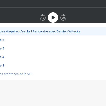
bey Maguire, c'est lui ! Rencontre avec Damien Witecka
e 6
e 5
e 4
e 3
s créatrices de la VF !
e 2
e 1
e Mektoub My Love arrive enfin ! Rencontre avec Shaïn Boumedine et Sal