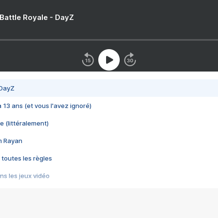
 Battle Royale - DayZ
 DayZ
 a 13 ans (et vous l'avez ignoré)
e (littéralement)
im Rayan
 toutes les règles
s les jeux vidéo
us choquant de Rockstar ? - Le scandale BULLY
e plus moche de Steam