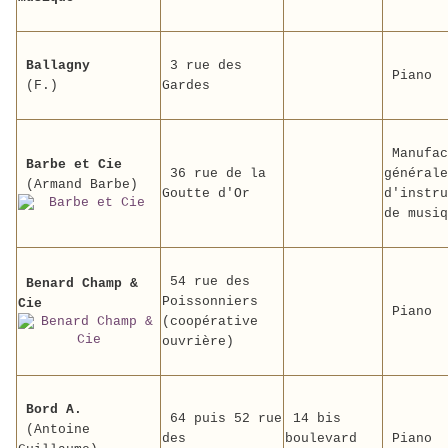
Ballagny
3 rue des
Piano
(F.)
Gardes
Manufac
Barbe et Cie
36 rue de la
générale
(Armand Barbe)
Goutte d'Or
d'instru
de musiq
54 rue des
Benard Champ &
Poissonniers
Cie
Piano
(coopérative
ouvrière)
Bord A.
64 puis 52 rue
14 bis
(Antoine
des
boulevard
Piano