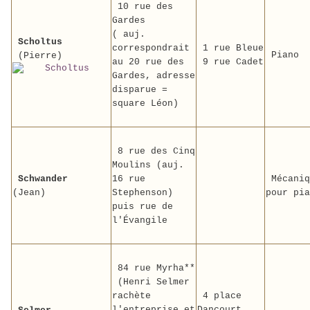
10 rue des
Gardes
( auj.
Scholtus
correspondrait
1 rue Bleue
Piano
(Pierre)
au 20 rue des
9 rue Cadet
Gardes, adresse
disparue =
square Léon)
8 rue des Cinq
Moulins (auj.
Schwander
16 rue
Mécaniq
(Jean)
Stephenson)
pour pia
puis rue de
l'Évangile
84 rue Myrha**
(Henri Selmer
rachète
4 place
l'entreprise et
Dancourt