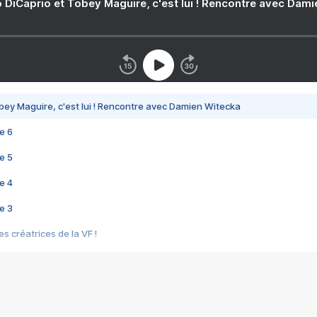
 DiCaprio et Tobey Maguire, c'est lui ! Rencontre avec Dam
bey Maguire, c'est lui ! Rencontre avec Damien Witecka
e 6
e 5
e 4
e 3
s créatrices de la VF !
e 2
e 1
e Mektoub My Love arrive enfin ! Rencontre avec Shaïn Boumedine et Sal