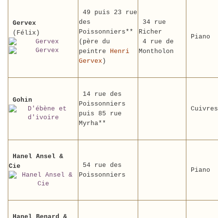
49 puis 23 rue
des
34 rue
Gervex
Poissonniers**
Richer
(Félix)
Piano
(père du
4 rue de
peintre
Henri
Montholon
Gervex
)
14 rue des
Gohin
Poissonniers
Cuivres
puis 85 rue
Myrha**
Hanel Ansel &
54 rue des
Cie
Piano
Poissonniers
Hanel Benard &