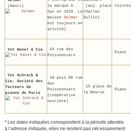
Selmer
la marque A.
(auj. place
Cuivres
(Henri)
Sax en 1929. La
Charles
maison
Selmer
Dullin)
est toujours en
actvité)
54 rue des
Yot Hanel & Cie
Piano
Poissonniers
Yot Schreck &
34 puis 66 rue
Cie, Société des
des
15 place de
facteurs de
Poissonniers
Piano
la Bourse
pianos de Paris
(coopérative
ouvrière)
* Les dates indiquées correspondent à la période attestée
à l'adresse indiquée, elles ne rendent pas nécessairement