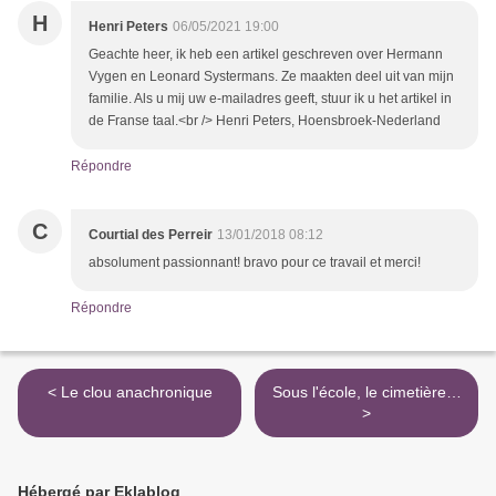
H
Henri Peters
06/05/2021 19:00
Geachte heer, ik heb een artikel geschreven over Hermann
Vygen en Leonard Systermans. Ze maakten deel uit van mijn
familie. Als u mij uw e-mailadres geeft, stuur ik u het artikel in
de Franse taal.<br /> Henri Peters, Hoensbroek-Nederland
Répondre
C
Courtial des Perreir
13/01/2018 08:12
absolument passionnant! bravo pour ce travail et merci!
Répondre
< Le clou anachronique
Sous l'école, le cimetière…
>
Hébergé par Eklablog