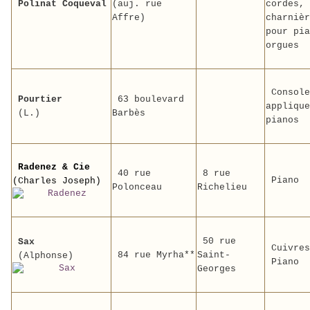
Polinat Coqueval
(auj. rue
cordes,
Affre)
charnièr
pour pia
orgues
Console
Pourtier
63 boulevard
applique
(L.)
Barbès
pianos
Radenez & Cie
40 rue
8 rue
Piano
(Charles Joseph)
Polonceau
Richelieu
50 rue
Sax
Cuivres
84 rue Myrha**
Saint-
(Alphonse)
Piano
Georges