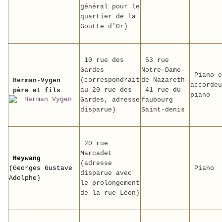
général pour le
quartier de la
Goutte d'Or)
10 rue des
53 rue
Gardes
Notre-Dame-
Piano e
(correspondrait
de-Nazareth
Herman-Vygen
accordeu
au 20 rue des
41 rue du
père et fils
piano
Gardes, adresse
faubourg
disparue)
Saint-denis
20 rue
Marcadet
Heywang
(adresse
(Georges Gustave
Piano
disparue avec
Adolphe)
le prolongement
de la rue Léon)