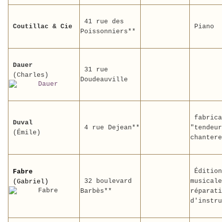
41 rue des
Coutillac & Cie
Piano
Poissonniers**
Dauer
31 rue
(Charles)
Doudeauville
fabrica
Duval
4 rue Dejean**
"tendeur
(Émile)
chantere
Édition
Fabre
32 boulevard
musicale
(Gabriel)
Barbès**
réparati
d'instru