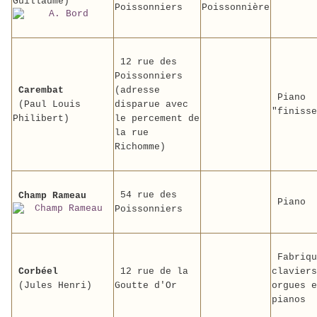
Guillaume)
Poissonniers
Poissonnière
12 rue des
Poissonniers
Carembat
(adresse
Piano
(Paul Louis
disparue avec
"finisse
Philibert)
le percement de
la rue
Richomme)
54 rue des
Champ Rameau
Piano
Poissonniers
Fabriqu
Corbéel
12 rue de la
claviers
(Jules Henri)
Goutte d'Or
orgues e
pianos